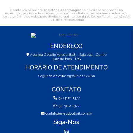
O conteúdo do texto "
Consultório odontológico
" é de direito reservado. Sua
reprodução, parcial ou total, mesmo citando nossos links, é proibida sem a autorização
do autor. Crime de violação de direito autoral – artigo 184 do Código Penal –
Lei 9610/98
- Lei de direitos autorais
.
ENDEREÇO
Avenida Getúlio Vargas, 828 – Sala 201 - Centro
Juiz de Fora - MG
HORÁRIO DE ATENDIMENTO
Segunda a Sexta: 09:00h às 17:00h
CONTATO
(32) 3112-1377
(32) 3112-1377
contato@meudoutorjf.com.br
Siga-Nos